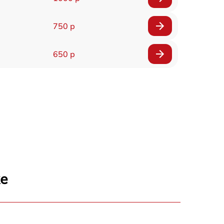
750 р
650 р
же