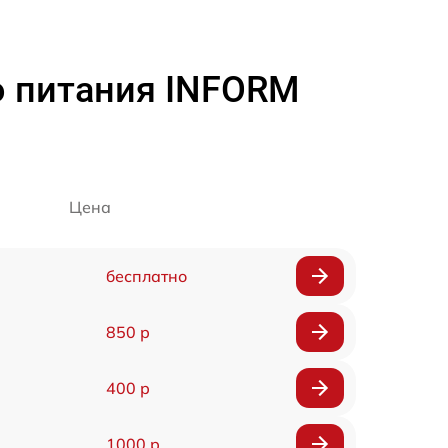
о питания INFORM
Цена
бесплатно
850 р
400 р
1000 р