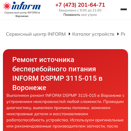
+7 (473) 201-64-71
Ежедневно с 9:00 до 21:00
Сервисный центр INFORM
в
Позвонить
мне утром
Воронеже
Сервисный центр INFORM
Каталог устройств
Рем
Ремонт источника
бесперебойного питания
INFORM DSPMP 3115-015 в
Воронеже
Выполняем ремонт INFORM DSPMP 3115-015 в Воронеже с
устранением неисправностей любой сложности. Проводим
диагностику, выявляем причины поломки, заменяем
неисправные детали и восстанавливаем
работоспособность устройства. Используем оригинальные
или рекомендованные производителем запчасти, после