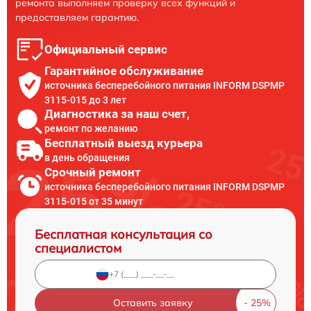
ремонта выполняем проверку всех функций и
предоставляем гарантию.
Официальный сервис
Гарантийное обслуживание
источника бесперебойного питания INFORM DSPMP
3115-015 до 3 лет
Диагностика за наш счет,
ремонт по желанию
Бесплатный выезд курьера
в день обращения
Срочный ремонт
источника бесперебойного питания INFORM DSPMP
3115-015 от 35 минут
Бесплатная консультация со
специалистом
Оставить заявку